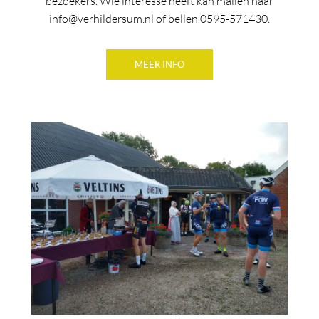
bezoekers. Wie interesse heeft kan mailen naar
info@verhildersum.nl of bellen 0595-571430.
MEER INFO