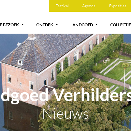
Festival
Agenda
Exposities
JE BEZOEK
ONTDEK
LANDGOED
COLLECTIE
dgoed Verhilde
Nieuws