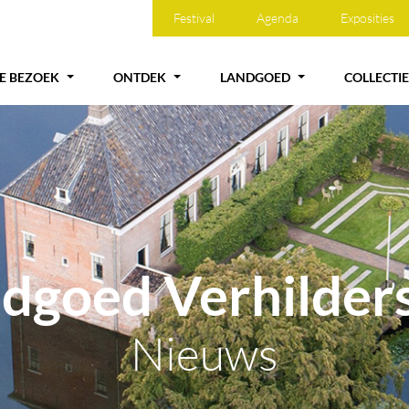
Festival
Agenda
Exposities
JE BEZOEK
ONTDEK
LANDGOED
COLLECTIE
dgoed Verhilde
Nieuws