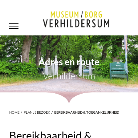
Adres en route
Verhildersum
HOME
PLAN JE BEZOEK
BEREIKBAARHEID & TOEGANKELIJKHEID
Bereikbaarheid &