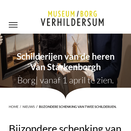
Schilderijen van de heren
Van Starkenborgh
Borg| vanaf 1 april te zien.
HOME
NIEUWS
BIJZONDERE SCHENKING VAN TWEE SCHILDERIJEN.
Bijzondere schenking van