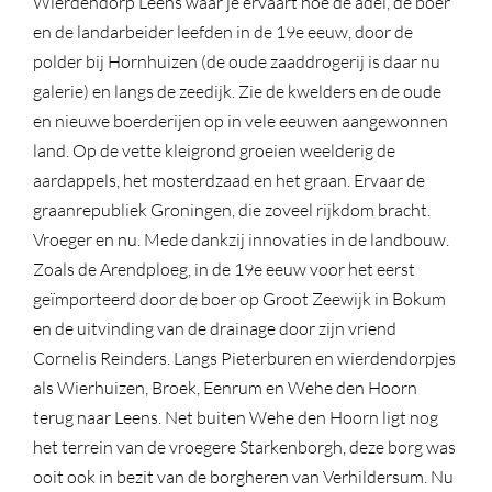
Wierdendorp Leens waar je ervaart hoe de adel, de boer
en de landarbeider leefden in de 19e eeuw, door de
polder bij Hornhuizen (de oude zaaddrogerij is daar nu
galerie) en langs de zeedijk. Zie de kwelders en de oude
en nieuwe boerderijen op in vele eeuwen aangewonnen
land. Op de vette kleigrond groeien weelderig de
aardappels, het mosterdzaad en het graan. Ervaar de
graanrepubliek Groningen, die zoveel rijkdom bracht.
Vroeger en nu. Mede dankzij innovaties in de landbouw.
Zoals de Arendploeg, in de 19e eeuw voor het eerst
geïmporteerd door de boer op Groot Zeewijk in Bokum
en de uitvinding van de drainage door zijn vriend
Cornelis Reinders. Langs Pieterburen en wierdendorpjes
als Wierhuizen, Broek, Eenrum en Wehe den Hoorn
terug naar Leens. Net buiten Wehe den Hoorn ligt nog
het terrein van de vroegere Starkenborgh, deze borg was
ooit ook in bezit van de borgheren van Verhildersum. Nu