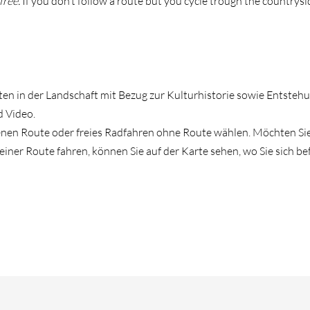
free.
If you don’t follow a route but you cycle trough the countrysi
ten in der Landschaft mit Bezug zur Kulturhistorie sowie Entstehu
 Video.
enen Route oder freies Radfahren ohne Route wählen. Möchten Sie
einer Route fahren, können Sie auf der Karte sehen, wo Sie sich b