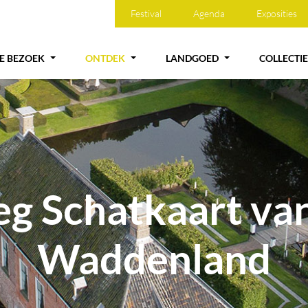
Festival
Agenda
Exposities
JE BEZOEK
ONTDEK
LANDGOED
COLLECTIE
eg Schatkaart va
Waddenland