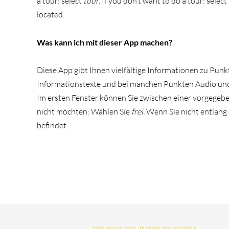
a tour: select
tour
. If you don’t want to do a tour: select
located.
Was kann ich mit dieser App machen?
Diese App gibt Ihnen vielfältige Informationen zu Punk
Informationstexte und bei manchen Punkten Audio und
Im ersten Fenster können Sie zwischen einer vorgegeb
nicht möchten: Wählen Sie
frei.
Wenn Sie nicht entlang 
befindet.
Er zijn geen resultaten gevonden.