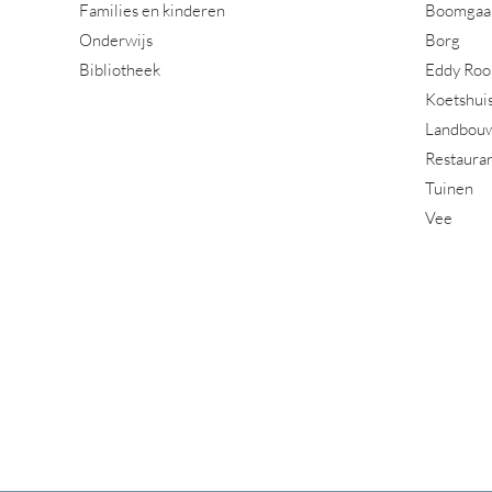
Families en kinderen
Boomgaa
Onderwijs
Borg
Bibliotheek
Eddy Roo
Koetshui
Landbou
Restaura
Tuinen
Vee