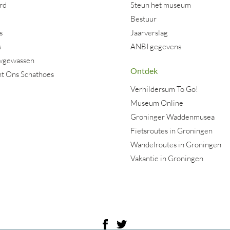
rd
Steun het museum
Bestuur
s
Jaarverslag
s
ANBI gegevens
wgewassen
Ontdek
nt Ons Schathoes
Verhildersum To Go!
Museum Online
Groninger Waddenmusea
Fietsroutes in Groningen
Wandelroutes in Groningen
Vakantie in Groningen