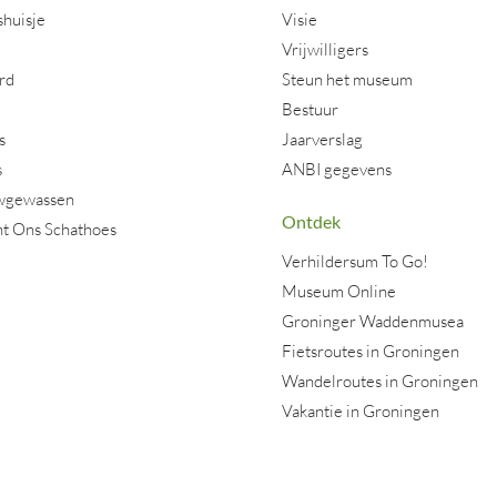
shuisje
Visie
j
Vrijwilligers
rd
Steun het museum
Bestuur
s
Jaarverslag
s
ANBI gegevens
wgewassen
Ontdek
nt Ons Schathoes
Verhildersum To Go!
Museum Online
Groninger Waddenmusea
Fietsroutes in Groningen
Wandelroutes in Groningen
Vakantie in Groningen