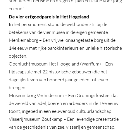
stimuleren toerisme en dragen bij aan educatie voor jong
en oud.’
De vier erfgoedparels in Het Hogeland
In het persmoment stond de wethouder stil bij de
betekenis van de vier musea in de eigen gemeente:
Menkemaborg – Een vrijwel onaangetaste borg uit de
14e eeuw met rijke barokinterieurs en unieke historische
objecten.
Openluchtmuseum Het Hoogeland (Warffum) – Een
tijdscapsule met 22 historische gebouwen die het
dagelijks leven van honderd jaar geleden tot leven
brengen.
Museumborg Verhildersum – Een Gronings kasteel dat
de wereld van adel, boeren en arbeiders in de 19e eeuw
toont, ingebed in een eeuwenoud cultuurlandschap.
Visserijmuseum Zoutkamp – Een levendige presentatie
van de geschiedenis van zee, visserij en gemeenschap,