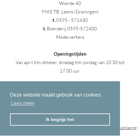
Wierde 40
9965 TB Leens (Groningen)
t
.
0595 - 571430
t.
Boerderij 0595-572400
Medewerkers
Openingstijden
Van april t/m oktober, dinsdag t/m zondag van 10.30 tot
17.00 uur
Deze website maakt gebruik van cookies.
Lees meer
Ik begrijp het
© 2023 Landgoed Verhildersum © All rights Reserved l
disclaimer
l
privacyverklaring
l
Developed by
Kunga Concepts