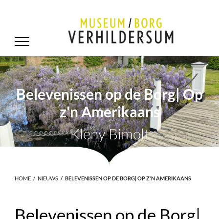
Belevenissen op de Borg| Op
z'n Amerikaans
Kleny Bimolt
HOME
NIEUWS
BELEVENISSEN OP DE BORG| OP Z'N AMERIKAANS
Belevenissen op de Borg|