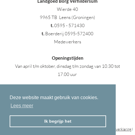
Landgoed Borg Verhildersum
Wierde 40
9965 TB Leens (Groningen)
t
.
0595 - 571430
t.
Boerderij 0595-572400
Medewerkers
Openingstijden
Van april t/m oktober, dinsdag t/m zondag van 10.30 tot
17.00 uur
Deze website maakt gebruik van cookies.
Lees meer
Ik begrijp het
© 2023 Landgoed Verhildersum © All rights Reserved l
disclaimer
l
privacyverklaring
l
Developed by
Kunga Concepts