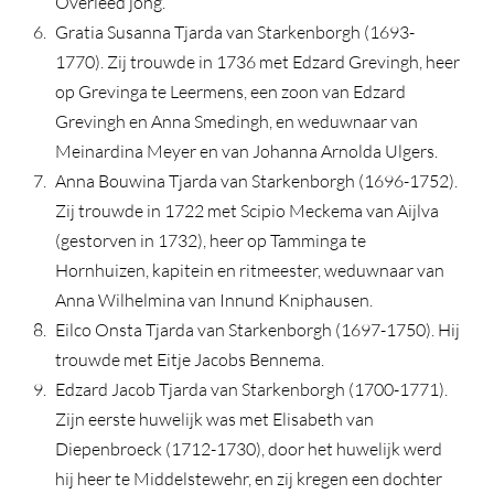
Overleed jong.
Gratia Susanna Tjarda van Starkenborgh (1693-
1770). Zij trouwde in 1736 met Edzard Grevingh, heer
op Grevinga te Leermens, een zoon van Edzard
Grevingh en Anna Smedingh, en weduwnaar van
Meinardina Meyer en van Johanna Arnolda Ulgers.
Anna Bouwina Tjarda van Starkenborgh (1696-1752).
Zij trouwde in 1722 met Scipio Meckema van Aijlva
(gestorven in 1732), heer op Tamminga te
Hornhuizen, kapitein en ritmeester, weduwnaar van
Anna Wilhelmina van Innund Kniphausen.
Eilco Onsta Tjarda van Starkenborgh (1697-1750). Hij
trouwde met Eitje Jacobs Bennema.
Edzard Jacob Tjarda van Starkenborgh (1700-1771).
Zijn eerste huwelijk was met Elisabeth van
Diepenbroeck (1712-1730), door het huwelijk werd
hij heer te Middelstewehr, en zij kregen een dochter