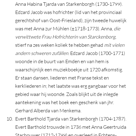
Anna Habina Tjarda van Starkenborgh (1730-1799).
Edzard Jacob was hofrichter (lid van het provinciaal
gerechtshof van Oost-Friesland), zijn tweede huwelijk
was met Anna zur Mühlen (±1718-1773). Anna,
die
verwittwete Frau Hofrichterin van Starckenborg
,
stierf na zes weken koliek te hebben gehad
mit vielen
andern schweren zufällen
. Edzard Jacob (1700-1771)
woonde in de buurt van Emden en van hem is
waarschijnlijk een muziekboekje uit 1720 afkomstig.
Er staan dansen, liederen met Franse tekst en
kerkliederen in; het laatste was erg gangbaar voor het
gebied waar hij woonde. Zoals blijkt uit de inlegde
aantekening was het boek een geschenk van jhr.
Gerhard Alberda van Menkema.
Evert Barthold Tjarda van Starkenborgh (1704-1787).
Evert Barthold trouwde in 1736 met Anna Geertruida
Stachouwer (1712-1799) en overleed in Echtens-