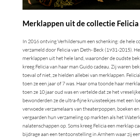
Merklappen uit de collectie Felici
In 2016 ontving Verhildersum een schenking: de hele c
verzameld door Felicia van Deth- Beck (1931-2015). Het
merklappen uit het hele land, waaronder de oudste bek
kreeg Felicia van haar man Guido cadeau. Zij waren be
toeval of niet, ze hielden allebei van merklappen. Felici
toen ze een jaar of 7 was. Haar oma toonde haar merkl
toen ze 10 jaar oud was en vertelde dat ze het vreselij
bewonderden ze de ultra-fijne kruissteekjes met een lo
verwoede verzamelaars van theaterpoppen, boeken en
vergaarden hun verzameling op markten als het Waterl
nalatenschappen op. Soms kreeg Felicia een merklap ca
bijdrage aan een tentoonstelling in Arnhem waar zij een