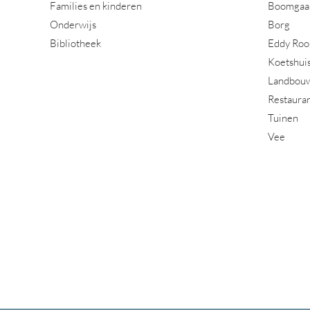
Families en kinderen
Boomgaa
Onderwijs
Borg
Bibliotheek
Eddy Roo
Koetshui
Landbou
Restaura
Tuinen
Vee