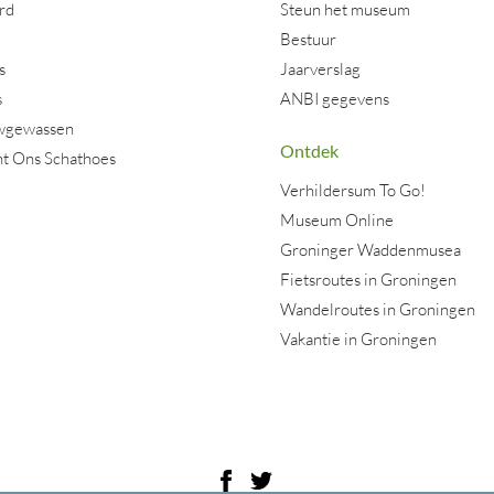
rd
Steun het museum
Bestuur
s
Jaarverslag
s
ANBI gegevens
wgewassen
Ontdek
nt Ons Schathoes
Verhildersum To Go!
Museum Online
Groninger Waddenmusea
Fietsroutes in Groningen
Wandelroutes in Groningen
Vakantie in Groningen