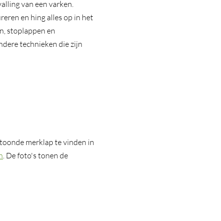
valling van een varken.
eren en hing alles op in het
n, stoplappen en
ndere technieken die zijn
getoonde merklap te vinden in
n
. De foto's tonen de