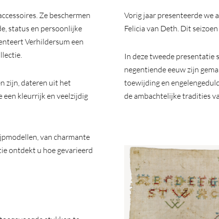
 accessoires. Ze beschermen
Vorig jaar presenteerde we a
e, status en persoonlijke
Felicia van Deth. Dit seizo
enteert Verhildersum een
llectie.
In deze tweede presentatie s
negentiende eeuw zijn gema
 zijn, dateren uit het
toewijding en engelengeduld. 
een kleurrijk en veelzijdig
de ambachtelijke tradities van
ijpmodellen, van charmante
tie ontdekt u hoe gevarieerd