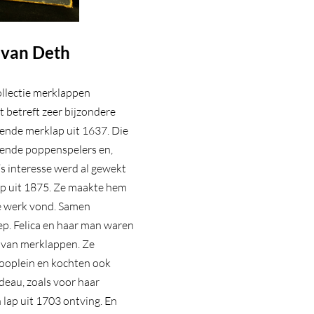
a van Deth
ollectie merklappen
 betreft zeer bijzondere
ende merklap uit 1637. Die
kende poppenspelers en,
a’s interesse werd al gewekt
ap uit 1875. Ze maakte hem
ke werk vond. Samen
ep. Felica en haar man waren
 van merklappen. Ze
ooplein en kochten ook
deau, zoals voor haar
 lap uit 1703 ontving. En