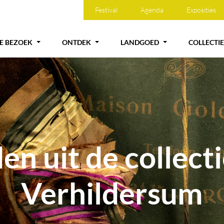
Festival
Agenda
Exposities
JE BEZOEK
ONTDEK
LANDGOED
COLLECTIE
n uit de collect
Verhildersum