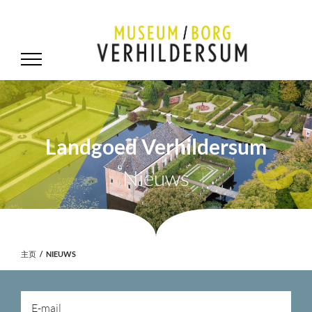
Landgoed Verhildersum
Nieuws
主页
NIEUWS