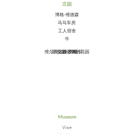
庄园
博格-维德森
马马车房
工人宿舍
牛
维尔希尔德苏姆的花园
正在进行的项目
艾迪-罗斯
Museum
Visie