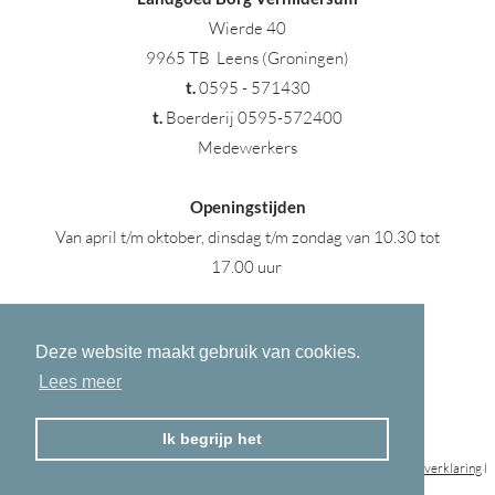
Wierde 40
9965 TB Leens (Groningen)
t
.
0595 - 571430
t.
Boerderij 0595-572400
Medewerkers
Openingstijden
Van april t/m oktober, dinsdag t/m zondag van 10.30 tot
17.00 uur
Deze website maakt gebruik van cookies.
Lees meer
Ik begrijp het
© 2023 Landgoed Verhildersum © All rights Reserved l
disclaimer
l
privacyverklaring
l
Developed by
Kunga Concepts