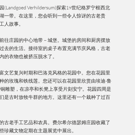
ndgoed Verhildersum)探索19世纪格罗宁根西北
湖一带。在这里，您会听到一些令人惊讶的古老贵
工人故事。
前往庄园的中心地带－城堡。城堡的房间和厨房摆放
过去的生活。接待室的桌子布置充满节庆风格，古老
内的衣物也被挤压脱水了。
富文艺复兴时期和巴洛克风格的花园中。您在花园里
种的玫瑰和铁线莲。您还可以在花园里欣赏由埃迪‧鲁
铸造的青铜雕塑，在凉亭和长凳上享受片刻安宁。花园四周是
们是古时放牧牛群的地方。这里还有一个栽种了过百
的古老手工艺品和农具。费尔希尔德瑟姆庄园收藏了
些珍藏文物定期在主题展览中展出。