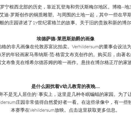
罗宁根西北部的历史，靠近瓦登海和劳沃斯梅尔地区。博格--地
艾迪-罗斯创作的铜质雕塑。与周围的土地一起，其中一些在早
般的庄园讲述了19世纪霍格兰的故事。关于旧的贵族和新的博
埃德萨德-莱恩斯勋爵的画像
伯格的非凡画像在伦敦苏富比拍卖。Verhildersum的董事会设法
的年轻画家马蒂纳斯-范-格雷文布克创作的。购买后，由著名的修复师M
格雷文布鲁克在维希尔德苏姆的唯一画作。悬挂在博尔格正厅的家
是什么困扰着V幼儿教育的夜晚....
并不是无人居住的! 事实上，这里是几种冬眠蝙蝠的家园。为了
ildersum庄园非常值得自然爱好者一看。在这些录像中，有
本赛季在Vehildersum放映。点击这里获取更多信息。