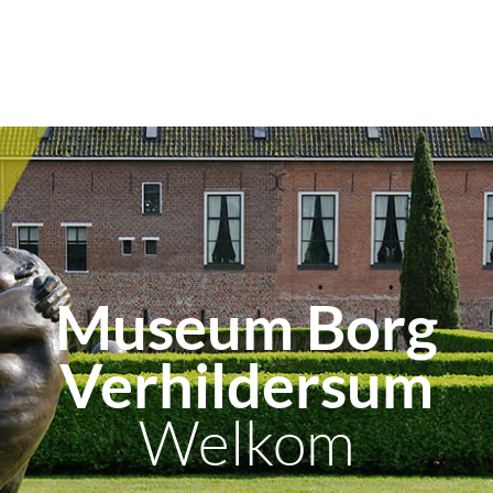
Museum Borg
Verhildersum
Welkom