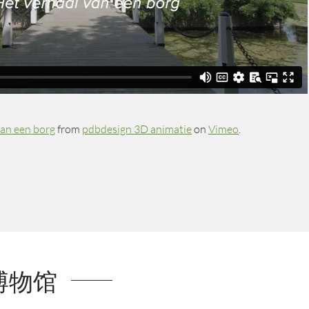
van een borg
from
pdbdesign 3D animatie
on
Vimeo
.
博物馆