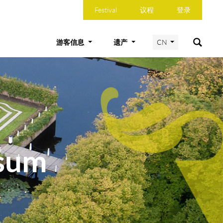
Festival
议程
登录
游客信息
遗产
CN
rsum