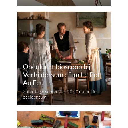
Openlucht bioscoop bij
Verhildersum : film Le Pot
Au Feu
Zaterdag 6 september 20.40 uur in de
beeldentuin