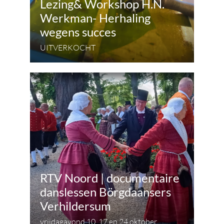
Lezing& Workshop H.N.
Werkman- Herhaling
wegens succes
UITVERKOCHT
RTV Noord | documentaire
danslessen Börgdaansers
Verhildersum
vrijdagavond 10, 17 en 24 oktober