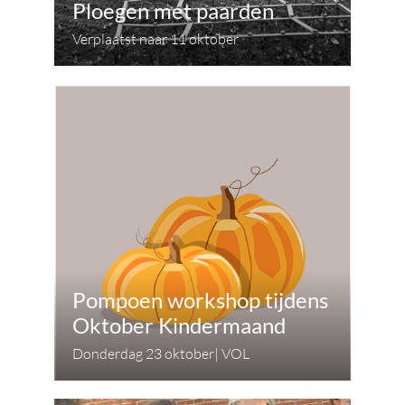
Ploegen met paarden
Verplaatst naar 11 oktober
Pompoen workshop tijdens
Oktober Kindermaand
Donderdag 23 oktober| VOL