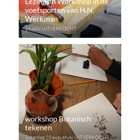
Lezing en Workshop in de
voetsporten van H.N.
Werkman
19 Juli| UITVERKOCHT
workshop Botanisch
tekenen
Zaterdag 23 augustus| UITVERKOCHT