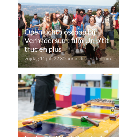
Openluchtbioscoop bij
Verhildersum: film Un p'tit
truc en plus
vrijdag 11 juli 22.30 uur in de beeldentuin