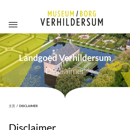
Landgoed Verhildersum
Disclaimer
主页
DISCLAIMER
Disclaimer