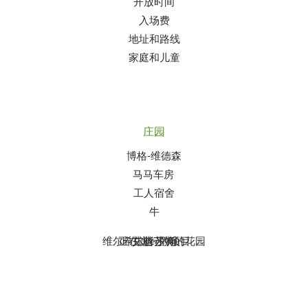
开放时间
入场费
地址和路线
家庭和儿童
庄园
博格-维德森
马马车房
工人宿舍
牛
维尔希尔德苏姆的花园
正在进行的项目
艾迪-罗斯