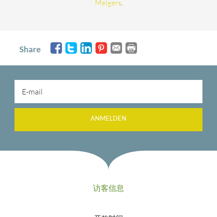
Melgers
.
Share
ANMELDEN
访客信息